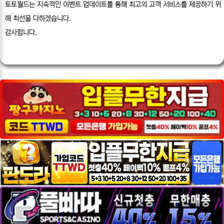
토토월드는 지속적인 이벤트 업데이트를 통해 최고의 고객 서비스를 제공하기 위
해 최선을 다하겠습니다.
감사합니다.
___________