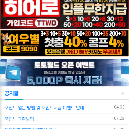
공지글
등록일
04.03
포인트 얻는 방법 및 포인트지급 이벤트 안내
등록일
07.22
포인트 교환방법