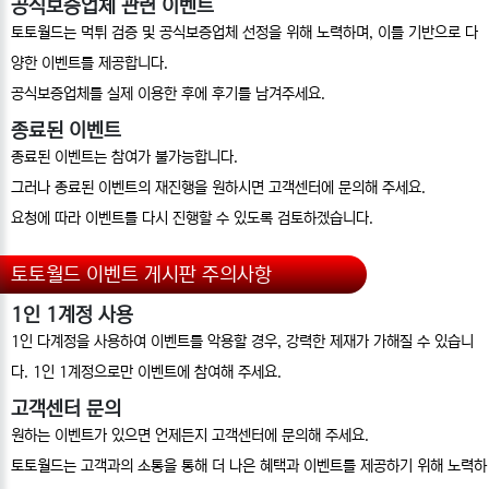
공식보증업체 관련 이벤트
토토월드는 먹튀 검증 및 공식보증업체 선정을 위해 노력하며, 이를 기반으로 다
양한 이벤트를 제공합니다.
공식보증업체를 실제 이용한 후에 후기를 남겨주세요.
종료된 이벤트
종료된 이벤트는 참여가 불가능합니다.
그러나 종료된 이벤트의 재진행을 원하시면 고객센터에 문의해 주세요.
요청에 따라 이벤트를 다시 진행할 수 있도록 검토하겠습니다.
토토월드 이벤트 게시판 주의사항
1인 1계정 사용
1인 다계정을 사용하여 이벤트를 악용할 경우, 강력한 제재가 가해질 수 있습니
다. 1인 1계정으로만 이벤트에 참여해 주세요.
고객센터 문의
원하는 이벤트가 있으면 언제든지 고객센터에 문의해 주세요.
토토월드는 고객과의 소통을 통해 더 나은 혜택과 이벤트를 제공하기 위해 노력하