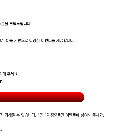
소통을 부탁드립니다.
며, 이를 기반으로 다양한 이벤트를 제공합니다.
의해 주세요.
다.
가 가해질 수 있습니다. 1인 1계정으로만 이벤트에 참여해 주세요.