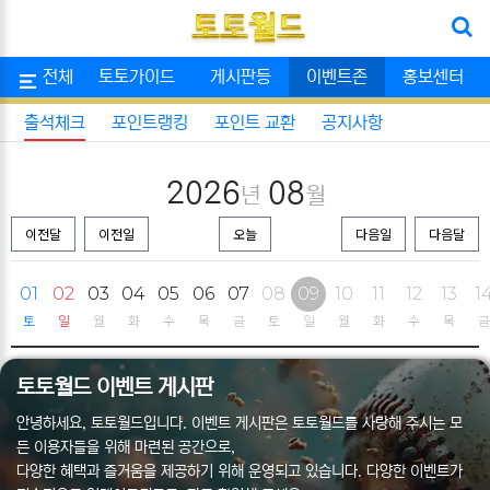
기
검
메뉴
스포츠분석
전체
토토가이드
게시판등
이벤트존
홍보센터
출석체크
포인트랭킹
포인트 교환
공지사항
2026
08
년
월
이전달
이전일
오늘
다음일
다음달
01
02
03
04
05
06
07
08
09
10
11
12
13
1
토
일
월
화
수
목
금
토
일
월
화
수
목
금
토토월드 이벤트 게시판
안녕하세요, 토토월드입니다. 이벤트 게시판은 토토월드를 사랑해 주시는 모
든 이용자들을 위해 마련된 공간으로,
다양한 혜택과 즐거움을 제공하기 위해 운영되고 있습니다. 다양한 이벤트가