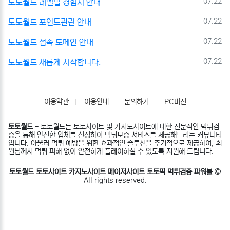
등록일
07.22
토토월드 레벨별 경험치 안내
등록일
07.22
토토월드 포인트관련 안내
등록일
07.22
토토월드 접속 도메인 안내
등록일
07.22
토토월드 새롭게 시작합니다.
이용약관
이용안내
문의하기
PC버전
토토월드
- 토토월드는 토토사이트 및 카지노사이트에 대한 전문적인 먹튀검
증을 통해 안전한 업체를 선정하여 먹튀보증 서비스를 제공해드리는 커뮤니티
입니다. 아울러 먹튀 예방을 위한 효과적인 솔루션을 주기적으로 제공하여, 회
원님께서 먹튀 피해 없이 안전하게 플레이하실 수 있도록 지원해 드립니다.
토토월드 토토사이트 카지노사이트 메이저사이트 토토픽 먹튀검증 파워볼
All rights reserved.