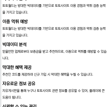
토토월드는 방대한 빅데이터를 기반으로 토토사이트 이용 경험과 먹튀 검증 능력
을 가지고 있습니다.
이중 먹튀 예방
토토월드는 방대한 빅데이터를 기반으로 토토사이트 이용 경험과 먹튀 검증 능력
을 가지고 있습니다.
빅데이터 분석
믿을만한 업체로부터 보증금을 받고 추천하므로, 이중으로 먹튀를 예방할 수 있습
니다.
막대한 혜택 제공
추천인 코드를 제공하여 신규 가입 시 막대한 혜택을 누릴 수 있습니다.
자유로운 정보 공유
자유게시판을 통해 누구나 토토사이트 관련 정보를 공유할 수 있어, 플레이에 큰
도움이 됩니다.
신뢰할 수 있는 관리