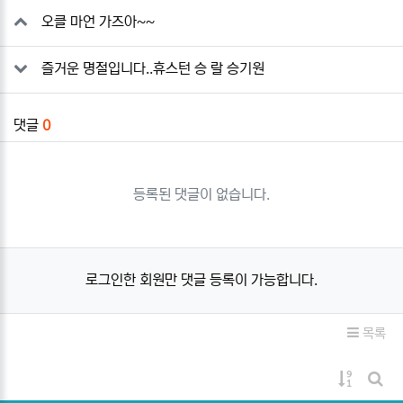
관련자료
오클 마언 가즈아~~
즐거운 명절입니다..휴스턴 승 랄 승기원
댓글
0
등록된 댓글이 없습니다.
로그인한 회원만 댓글 등록이 가능합니다.
목록
게시물 
게시