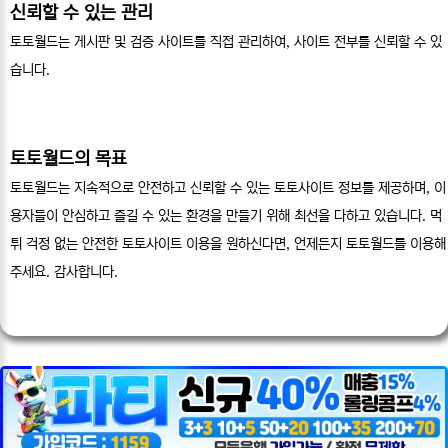
신뢰할 수 있는 관리
토토월드는 게시판 및 검증 사이트를 직접 관리하여, 사이트 전부를 신뢰할 수 있
습니다.
토토월드의 목표
토토월드는 지속적으로 안전하고 신뢰할 수 있는 토토사이트 정보를 제공하며, 이
용자들이 안심하고 즐길 수 있는 환경을 만들기 위해 최선을 다하고 있습니다. 먹
튀 걱정 없는 안전한 토토사이트 이용을 원하신다면, 언제든지 토토월드를 이용해
주세요. 감사합니다.
___________