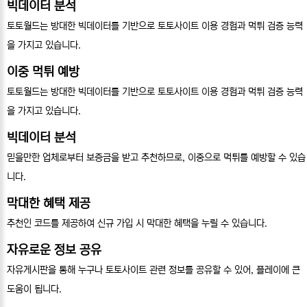
빅데이터 분석
토토월드는 방대한 빅데이터를 기반으로 토토사이트 이용 경험과 먹튀 검증 능력
을 가지고 있습니다.
이중 먹튀 예방
토토월드는 방대한 빅데이터를 기반으로 토토사이트 이용 경험과 먹튀 검증 능력
을 가지고 있습니다.
빅데이터 분석
믿을만한 업체로부터 보증금을 받고 추천하므로, 이중으로 먹튀를 예방할 수 있습
니다.
막대한 혜택 제공
추천인 코드를 제공하여 신규 가입 시 막대한 혜택을 누릴 수 있습니다.
자유로운 정보 공유
자유게시판을 통해 누구나 토토사이트 관련 정보를 공유할 수 있어, 플레이에 큰
도움이 됩니다.