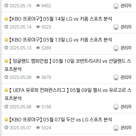
등록일
조회
등록자
2025.05.15
9452
관리자
【KBO 프로야구】 05월 14일 LG vs 키움 스포츠 분석
등록일
조회
등록자
2025.05.14
5523
관리자
【KBO 프로야구】 05월 13일 LG vs 키움 스포츠 분석
등록일
조회
등록자
2025.05.13
5289
관리자
【 잉글랜드 챔피언쉽 】 05월 10일 코번트리시티 vs 선덜랜드 스
포츠분석
등록일
조회
등록자
2025.05.09
5679
관리자
【 UEFA 유로파 컨퍼런스리그 】 05월 09일 첼시 vs 유르고르 스
포츠분석
등록일
조회
등록자
2025.05.08
5158
관리자
【KBO 프로야구】 05월 07일 두산 vs LG 스포츠 분석
등록일
조회
등록자
2025.05.07
5524
관리자