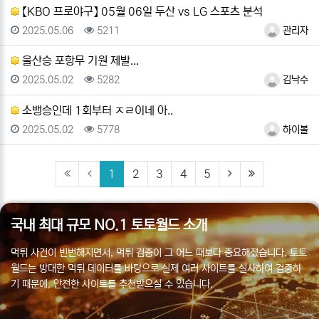
【KBO 프로야구】 05월 06일 두산 vs LG 스포츠 분석
등록일
조회
등록자
2025.05.06
5211
관리자
울산승 포항무 기원 제발...
등록일
조회
등록자
2025.05.02
5282
김낙수
소뱅승인데 1회부터 ㅈㄹ이네 아..
등록일
조회
등록자
2025.05.02
5778
하이볼
(current)
(next)
(last)
1
2
3
4
5
국내 최대 규모 NO.1 토토월드 소개
먹튀 사건이 빈번해지면서, 먹튀 검증이 그 어느 때보다 중요해졌습니다. 토토
월드는 방대한 먹튀 데이터를 바탕으로 실제 여러 사이트를 실사하여 검증하
기 때문에, 안전한 사이트를 추천받으실 수 있습니다.