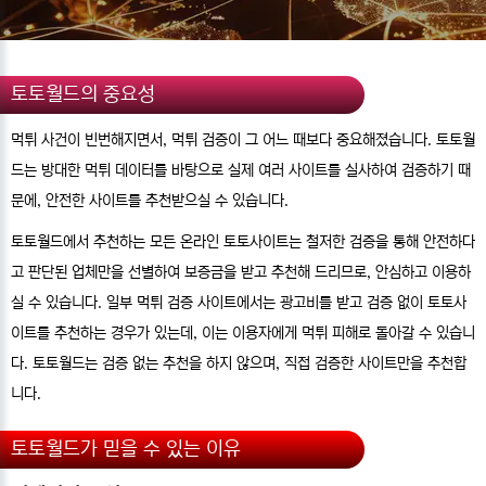
토토월드의 중요성
먹튀 사건이 빈번해지면서, 먹튀 검증이 그 어느 때보다 중요해졌습니다. 토토월
드는 방대한 먹튀 데이터를 바탕으로 실제 여러 사이트를 실사하여 검증하기 때
문에, 안전한 사이트를 추천받으실 수 있습니다.
토토월드에서 추천하는 모든 온라인 토토사이트는 철저한 검증을 통해 안전하다
고 판단된 업체만을 선별하여 보증금을 받고 추천해 드리므로, 안심하고 이용하
실 수 있습니다. 일부 먹튀 검증 사이트에서는 광고비를 받고 검증 없이 토토사
이트를 추천하는 경우가 있는데, 이는 이용자에게 먹튀 피해로 돌아갈 수 있습니
다. 토토월드는 검증 없는 추천을 하지 않으며, 직접 검증한 사이트만을 추천합
니다.
토토월드가 믿을 수 있는 이유