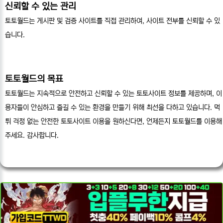
신뢰할 수 있는 관리
토토월드는 게시판 및 검증 사이트를 직접 관리하여, 사이트 전부를 신뢰할 수 있
습니다.
토토월드의 목표
토토월드는 지속적으로 안전하고 신뢰할 수 있는 토토사이트 정보를 제공하며, 이
용자들이 안심하고 즐길 수 있는 환경을 만들기 위해 최선을 다하고 있습니다. 먹
튀 걱정 없는 안전한 토토사이트 이용을 원하신다면, 언제든지 토토월드를 이용해
주세요. 감사합니다.
___________