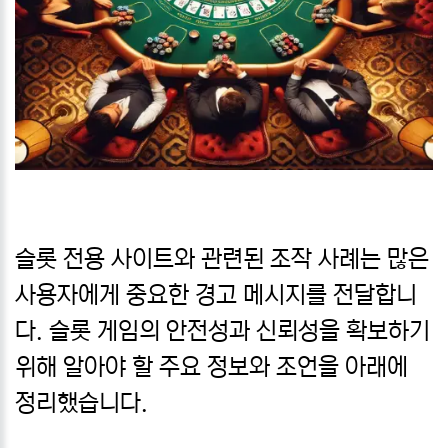
슬롯 전용 사이트와 관련된 조작 사례는 많은
사용자에게 중요한 경고 메시지를 전달합니
다. 슬롯 게임의 안전성과 신뢰성을 확보하기
위해 알아야 할 주요 정보와 조언을 아래에
정리했습니다.