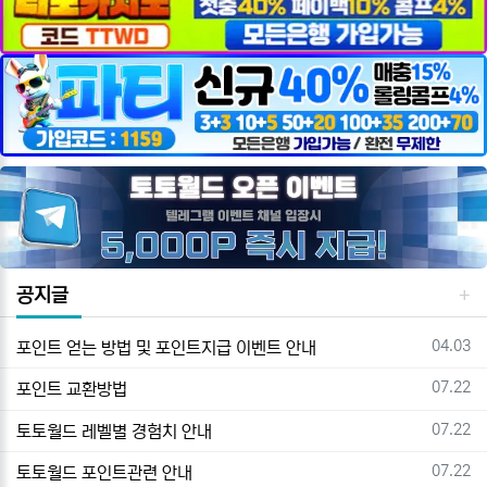
공지글
등록일
04.03
포인트 얻는 방법 및 포인트지급 이벤트 안내
등록일
07.22
포인트 교환방법
등록일
07.22
토토월드 레벨별 경험치 안내
등록일
07.22
토토월드 포인트관련 안내