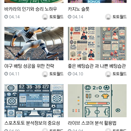
바카라의 인기와 승리 노하우
카지노 슬롯
등록일
등록자
등록일
등록자
04.14
토토월드
04.14
토토월드
야구 배팅 성공을 위한 전략
좋은 베팅습관 과 나쁜 베팅습관
등록일
등록자
등록일
등록자
04.11
토토월드
04.10
토토월드
스포츠토토 분석정보의 중요성
라이브 스코어 분석 활용법
등록일
등록자
등록일
등록자