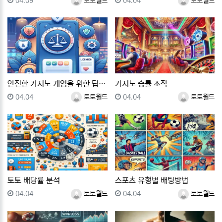
04.09
토토월드
04.04
토토월드
안전한 카지노 게임을 위한 팁 및 가이드
카지노 승률 조작
등록일
등록자
등록일
등록자
04.04
토토월드
04.04
토토월드
토토 배당률 분석
스포츠 유형별 배팅방법
등록일
등록자
등록일
등록자
04.04
토토월드
04.04
토토월드