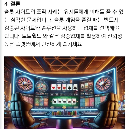
4.
결론
슬롯 사이트의 조작 사례는 유저들에게 피해를 줄 수 있
는 심각한 문제입니다. 슬롯 게임을 즐길 때는 반드시
검증된 사이트와 솔루션을 사용하는 업체를 선택해야
합니다. 토토월드 와 같은 검증업체를 활용하여 신뢰성
높은 플랫폼에서 안전하게 즐기세요.