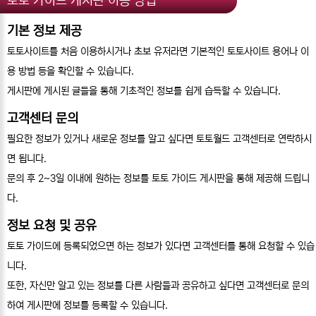
토토 가이드 게시판 이용 방법
기본 정보 제공
토토사이트를 처음 이용하시거나 초보 유저라면 기본적인 토토사이트 용어나 이
용 방법 등을 확인할 수 있습니다.
게시판에 게시된 글들을 통해 기초적인 정보를 쉽게 습득할 수 있습니다.
고객센터 문의
필요한 정보가 있거나 새로운 정보를 알고 싶다면 토토월드 고객센터로 연락하시
면 됩니다.
문의 후 2~3일 이내에 원하는 정보를 토토 가이드 게시판을 통해 제공해 드립니
다.
정보 요청 및 공유
토토 가이드에 등록되었으면 하는 정보가 있다면 고객센터를 통해 요청할 수 있습
니다.
또한, 자신만 알고 있는 정보를 다른 사람들과 공유하고 싶다면 고객센터로 문의
하여 게시판에 정보를 등록할 수 있습니다.