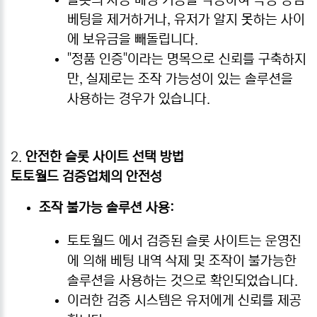
베팅을 제거하거나, 유저가 알지 못하는 사이
에 보유금을 빼돌립니다.
"정품 인증"이라는 명목으로 신뢰를 구축하지
만, 실제로는 조작 가능성이 있는 솔루션을
사용하는 경우가 있습니다.
2.
안전한 슬롯 사이트 선택 방법
토토월드 검증업체의 안전성
조작 불가능 솔루션 사용:
토토월드 에서 검증된 슬롯 사이트는 운영진
에 의해 베팅 내역 삭제 및 조작이 불가능한
솔루션을 사용하는 것으로 확인되었습니다.
이러한 검증 시스템은 유저에게 신뢰를 제공