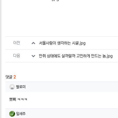
관련자료
이전
서울사람이 생각하는 시골.jpg
다음
만취 상태에도 살까말까 고민하게 만드는 놈.jpg
댓글
2
팔로미님의 댓글
팔로미
뽀삐 ㅋㅋㅋ
잎새주님의 댓글
잎새주