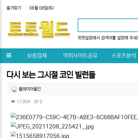
상단 네비
닫기
즐겨찾기
08월 08일(토)
위젯설정에서 검색어를 설정해 주세
메인 메뉴
보증업체
먹튀사이트공유
스포츠분석
다시 보는 그시절 코인 빌런들
작성자 정보
작성
플레이어올인
컨텐츠 정보
조회
댓글
17,954
2
본문