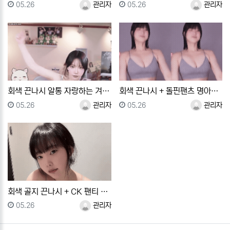
등록일
등록자
등록일
등록자
05.26
관리자
05.26
관리자
회색 끈나시 알통 자랑하는 겨우디 F컵 가슴골
회색 끈나시 + 돌핀팬츠 명아츄 아찔한 가슴골 몸매
등록일
등록자
등록일
등록자
05.26
관리자
05.26
관리자
회색 골지 끈나시 + CK 팬티 입은 강인경 가슴골
등록일
등록자
05.26
관리자