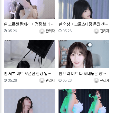
흰 코르셋 란제리 + 검정 브라 착한 가슴골 소람잉
흰 의상 + 그물스타킹 문월 센스있게 하단캠으로 바꾸고…
등록일
등록자
등록일
등록자
05.26
관리자
05.26
관리자
흰 셔츠 미드 오픈한 한갱 알가슴골 + 타이트한 회색 …
흰 브라 미드 다 꺼내놓은 양갈래 간호사 수련수련
등록일
등록자
등록일
등록자
05.26
관리자
05.26
관리자