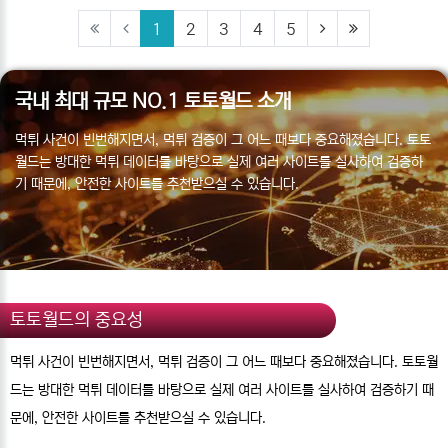
(current)
(next)
(last)
1
2
3
4
5
국내 최대 규모 NO.1 토토월드 소개
먹튀 사건이 빈번해지면서, 먹튀 검증이 그 어느 때보다 중요해졌습니다. 토토
월드는 방대한 먹튀 데이터를 바탕으로 실제 여러 사이트를 실사하여 검증하
기 때문에, 안전한 사이트를 추천받으실 수 있습니다.
토토월드의 중요성
먹튀 사건이 빈번해지면서, 먹튀 검증이 그 어느 때보다 중요해졌습니다. 토토월
드는 방대한 먹튀 데이터를 바탕으로 실제 여러 사이트를 실사하여 검증하기 때
문에, 안전한 사이트를 추천받으실 수 있습니다.