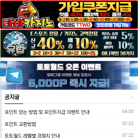
공지글
등록일
04.03
포인트 얻는 방법 및 포인트지급 이벤트 안내
등록일
07.22
포인트 교환방법
등록일
07.22
토토월드 레벨별 경험치 안내