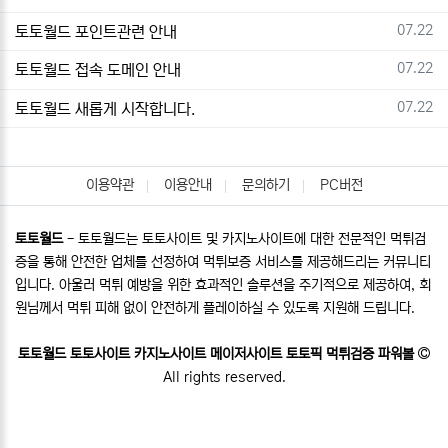
등록일
07.22
토토월드 포인트관련 안내
등록일
07.22
토토월드 접속 도메인 안내
등록일
07.22
토토월드 새롭게 시작합니다.
이용약관
이용안내
문의하기
PC버전
토토월드
- 토토월드는 토토사이트 및 카지노사이트에 대한 전문적인 먹튀검
증을 통해 안전한 업체를 선정하여 먹튀보증 서비스를 제공해드리는 커뮤니티
입니다. 아울러 먹튀 예방을 위한 효과적인 솔루션을 주기적으로 제공하여, 회
원님께서 먹튀 피해 없이 안전하게 플레이하실 수 있도록 지원해 드립니다.
토토월드 토토사이트 카지노사이트 메이저사이트 토토픽 먹튀검증 파워볼
All rights reserved.