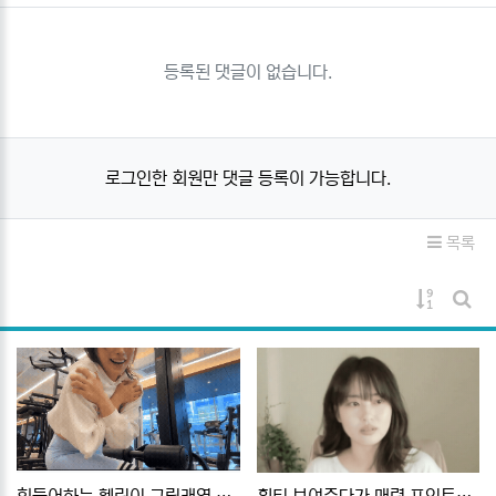
등록된 댓글이 없습니다.
로그인한 회원만 댓글 등록이 가능합니다.
목록
게시물 
게시
힘들어하는 헬린이 그릴래영 하늘색 브라탑 H컵 가슴골
흰티 보여주다가 매력 포인트에 화들짝 놀라는 소람잉(며…