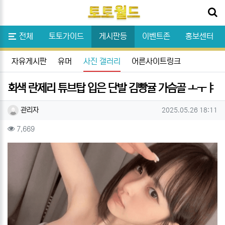
닫기
메뉴
스포츠분석
전체
토토가이드
게시판등
이벤트존
홍보센터
자유게시판
유머
사진 갤러리
어른사이트링크
회색 란제리 튜브탑 입은 단발 김빵귤 가슴골 ㅗㅜㅑ
작성자 정보
작성
작성일
관리자
2025.05.26 18:11
컨텐츠 정보
조회
7,669
본문