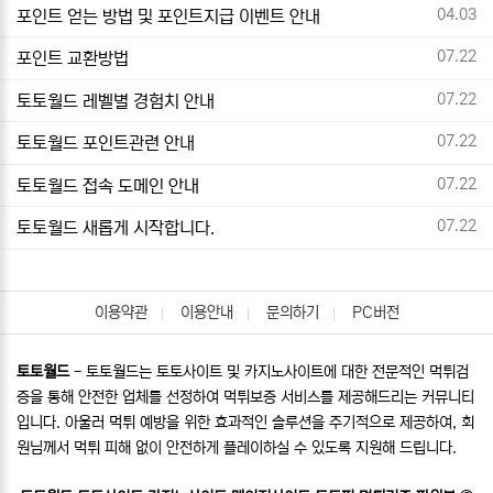
등록일
04.03
포인트 얻는 방법 및 포인트지급 이벤트 안내
등록일
07.22
포인트 교환방법
등록일
07.22
토토월드 레벨별 경험치 안내
등록일
07.22
토토월드 포인트관련 안내
등록일
07.22
토토월드 접속 도메인 안내
등록일
07.22
토토월드 새롭게 시작합니다.
이용약관
이용안내
문의하기
PC버전
토토월드
- 토토월드는 토토사이트 및 카지노사이트에 대한 전문적인 먹튀검
증을 통해 안전한 업체를 선정하여 먹튀보증 서비스를 제공해드리는 커뮤니티
입니다. 아울러 먹튀 예방을 위한 효과적인 솔루션을 주기적으로 제공하여, 회
원님께서 먹튀 피해 없이 안전하게 플레이하실 수 있도록 지원해 드립니다.