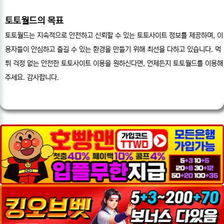
토토월드의 목표
토토월드는 지속적으로 안전하고 신뢰할 수 있는 토토사이트 정보를 제공하며, 이
용자들이 안심하고 즐길 수 있는 환경을 만들기 위해 최선을 다하고 있습니다. 먹
튀 걱정 없는 안전한 토토사이트 이용을 원하신다면, 언제든지 토토월드를 이용해
주세요. 감사합니다.
___________