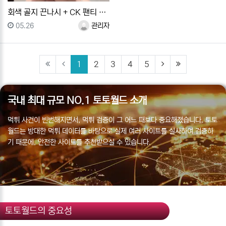
회색 골지 끈나시 + CK 팬티 입은 강인경 가슴골
등록일
등록자
05.26
관리자
(current)
(next)
(last)
1
2
3
4
5
국내 최대 규모 NO.1 토토월드 소개
먹튀 사건이 빈번해지면서, 먹튀 검증이 그 어느 때보다 중요해졌습니다. 토토
월드는 방대한 먹튀 데이터를 바탕으로 실제 여러 사이트를 실사하여 검증하
기 때문에, 안전한 사이트를 추천받으실 수 있습니다.
토토월드의 중요성