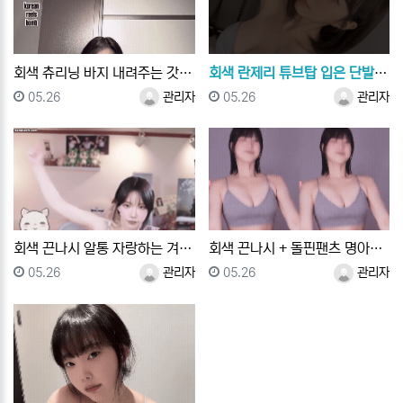
회색 츄리닝 바지 내려주는 갓세희 야꼽 골반 ㄷㄷ
회색 란제리 튜브탑 입은 단발 김빵귤 가슴골 ㅗㅜㅑ
등록일
등록자
등록일
등록자
05.26
관리자
05.26
관리자
회색 끈나시 알통 자랑하는 겨우디 F컵 가슴골
회색 끈나시 + 돌핀팬츠 명아츄 아찔한 가슴골 몸매
등록일
등록자
등록일
등록자
05.26
관리자
05.26
관리자