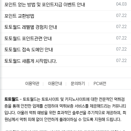
등록일
04.03
포인트 얻는 방법 및 포인트지급 이벤트 안내
등록일
07.22
포인트 교환방법
등록일
07.22
토토월드 레벨별 경험치 안내
등록일
07.22
토토월드 포인트관련 안내
등록일
07.22
토토월드 접속 도메인 안내
등록일
07.22
토토월드 새롭게 시작합니다.
이용약관
이용안내
문의하기
PC버전
토토월드
- 토토월드는 토토사이트 및 카지노사이트에 대한 전문적인 먹튀검
증을 통해 안전한 업체를 선정하여 먹튀보증 서비스를 제공해드리는 커뮤니티
입니다. 아울러 먹튀 예방을 위한 효과적인 솔루션을 주기적으로 제공하여, 회
원님께서 먹튀 피해 없이 안전하게 플레이하실 수 있도록 지원해 드립니다.