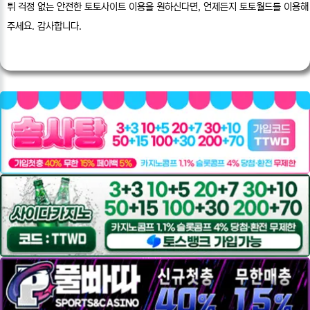
튀 걱정 없는 안전한 토토사이트 이용을 원하신다면, 언제든지 토토월드를 이용해
주세요. 감사합니다.
___________