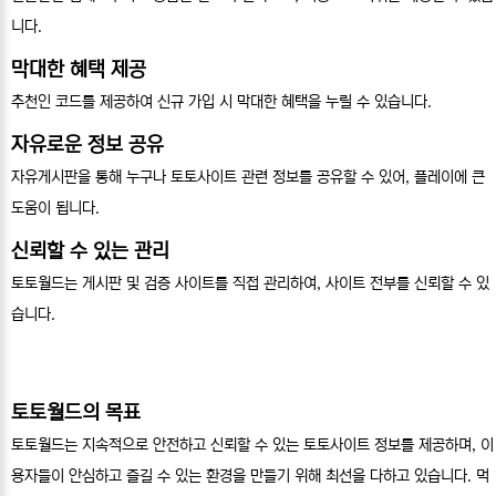
니다.
막대한 혜택 제공
추천인 코드를 제공하여 신규 가입 시 막대한 혜택을 누릴 수 있습니다.
자유로운 정보 공유
자유게시판을 통해 누구나 토토사이트 관련 정보를 공유할 수 있어, 플레이에 큰
도움이 됩니다.
신뢰할 수 있는 관리
토토월드는 게시판 및 검증 사이트를 직접 관리하여, 사이트 전부를 신뢰할 수 있
습니다.
토토월드의 목표
토토월드는 지속적으로 안전하고 신뢰할 수 있는 토토사이트 정보를 제공하며, 이
용자들이 안심하고 즐길 수 있는 환경을 만들기 위해 최선을 다하고 있습니다. 먹