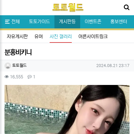
닫기
메뉴
스포츠분석
전체
토토가이드
게시판등
이벤트존
홍보센터
자유게시판
유머
사진 갤러리
어른사이트링크
분홍비키니
작성자 정보
작성
작성일
토토월드
2024.08.21 23:17
컨텐츠 정보
조회
댓글
16,555
1
본문