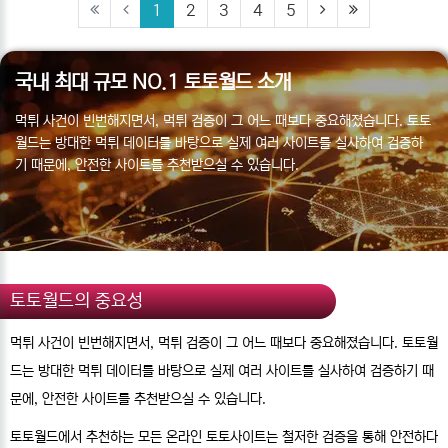
(current)
(next)
(last)
1
2
3
4
5
국내 최대 규모 NO.1 토토월드 소개
먹튀 사건이 빈번해지면서, 먹튀 검증이 그 어느 때보다 중요해졌습니다. 토토
월드는 방대한 먹튀 데이터를 바탕으로 실제 여러 사이트를 실사하여 검증하
기 때문에, 안전한 사이트를 추천받으실 수 있습니다.
토토월드의 중요성
먹튀 사건이 빈번해지면서, 먹튀 검증이 그 어느 때보다 중요해졌습니다. 토토월
드는 방대한 먹튀 데이터를 바탕으로 실제 여러 사이트를 실사하여 검증하기 때
문에, 안전한 사이트를 추천받으실 수 있습니다.
토토월드에서 추천하는 모든 온라인 토토사이트는 철저한 검증을 통해 안전하다