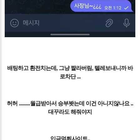
배팅하고 환전치는데, 그냥 짤라버림, 텔레보내니까 바
로차단 ...
허허 .........월급받아서 승부봣는데 이건 아니지않나요 ..
대꾸라도 해줘야지
입금먹튀사이트..