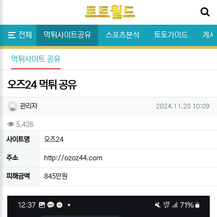
닫기
메뉴
보증업체
전체
먹튀사이트공유
스포츠분석
토토가이드
게시
먹튀사이트 공유
오즈24 먹튀 공유
작성자 정보
작성
작성일
관리자
2024.11.20 10:09
컨텐츠 정보
조회
5,426
사이트명
오즈24
주소
http://ozoz44.com
피해금액
845만원
본문