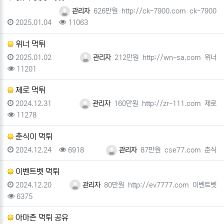
등록자
피해금액
사이트주소
사이트명
관리자
626만원
http://ck-7900.com
ck-7900
등록일
조회
2025.01.04
11063
위너 먹튀
등록일
등록자
피해금액
사이트주소
사이트
2025.01.02
관리자
212만원
http://wn-sa.com
위너
조회
11201
제로 먹튀
등록일
등록자
피해금액
사이트주소
사이트
2024.12.31
관리자
160만원
http://zr-111.com
제로
조회
11278
춘식이 먹튀
등록일
조회
등록자
피해금액
사이트주소
사이트
2024.12.24
6918
관리자
87만원
cse77.com
춘식
이벤트벳 먹튀
등록일
등록자
피해금액
사이트주소
사이트명
2024.12.20
관리자
80만원
http://ev7777.com
이벤트벳
조회
6375
아마존 먹튀 공유