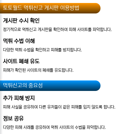
토토월드 먹튀신고 게시판 이용방법
게시판 수시 확인
정기적으로 먹튀신고 게시판을 확인하여 피해 사이트를 파악합니다.
먹튀 수법 이해
다양한 먹튀 수법을 확인하고 피해를 방지합니다.
사이트 폐쇄 유도
피해가 확인된 사이트의 폐쇄를 유도합니다.
먹튀신고의 중요성
추가 피해 방지
피해 사실을 공유하여 다른 유저들이 같은 피해를 입지 않도록 합니다.
정보 공유
다양한 피해 사례를 공유하여 먹튀 사이트의 수법을 파악합니다.