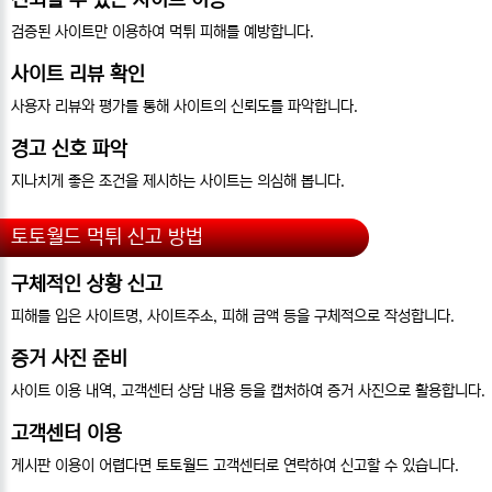
신뢰할 수 있는 사이트 이용
검증된 사이트만 이용하여 먹튀 피해를 예방합니다.
사이트 리뷰 확인
사용자 리뷰와 평가를 통해 사이트의 신뢰도를 파악합니다.
경고 신호 파악
지나치게 좋은 조건을 제시하는 사이트는 의심해 봅니다.
토토월드 먹튀 신고 방법
구체적인 상황 신고
피해를 입은 사이트명, 사이트주소, 피해 금액 등을 구체적으로 작성합니다.
증거 사진 준비
사이트 이용 내역, 고객센터 상담 내용 등을 캡처하여 증거 사진으로 활용합니다.
고객센터 이용
게시판 이용이 어렵다면 토토월드 고객센터로 연락하여 신고할 수 있습니다.