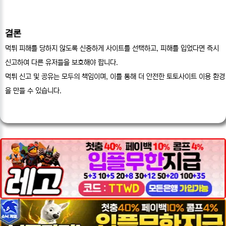
결론
먹튀 피해를 당하지 않도록 신중하게 사이트를 선택하고, 피해를 입었다면 즉시
신고하여 다른 유저들을 보호해야 합니다.
먹튀 신고 및 공유는 모두의 책임이며, 이를 통해 더 안전한 토토사이트 이용 환경
을 만들 수 있습니다.
___________